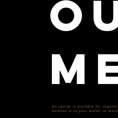
O
M
An option is available for veget
mention it
to your waiter or waitr