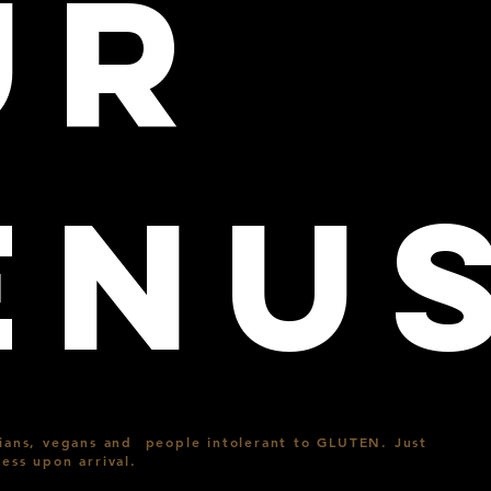
UR
ENU
arians, vegans and people intolerant to GLUTEN. Just
ess upon arrival.