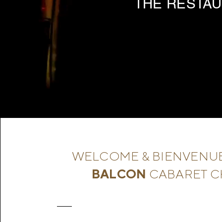
THE RESTAU
WELCOME & BIENVENU
BALCON
CABARET C