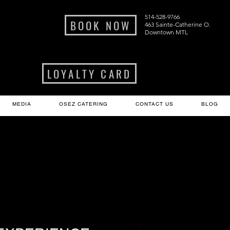
514-528-9766
BOOK NOW
463 Sainte-Catherine O.
Downtown MTL
LOYALTY CARD
MEDIA
OSEZ CATERING
CONTACT US
BLOG