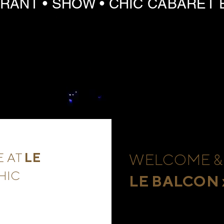
RANT • SHOW • CHIC CABARET
E AT
LE
WELCOME &
HIC
LE BALCON 