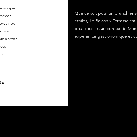
le souper
Que ce soit pour un brunch ensol
 décor
étoiles, Le Balcon x Terrasse es
veiller.
pour tous les amoureux de Mon
r nos
expérience gastronomique et cul
 emporter
nco,
 de
RE