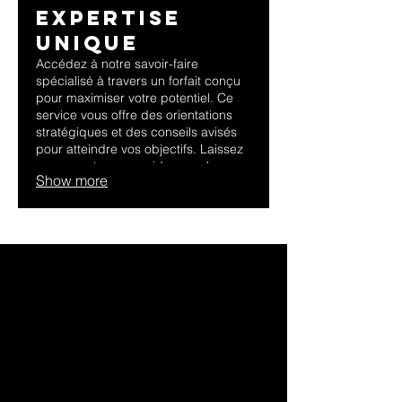
Expertise
Unique
Accédez à notre savoir-faire
spécialisé à travers un forfait conçu
pour maximiser votre potentiel. Ce
service vous offre des orientations
stratégiques et des conseils avisés
pour atteindre vos objectifs. Laissez
nos experts vous guider vers le
Show more
succès avec des insights précieux et
une direction claire.