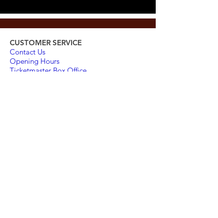
CUSTOMER SERVICE
Contact Us
Opening Hours
Ticketmaster Box Office
Gift Certificates
Buy a Gift Card
Reserve with a Gift Card
THE EXPERIENCE
Our menus
The Jazz Concerts
X Terrasse
Brunch Gospel Experience
USEFUL LINKS
Room Rental
Booking
Privacy Policy