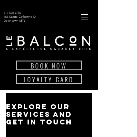
514-528-9766
463 Sainte-Catherine O.
Downtown MTL
BOOK NOW
LOYALTY CARD
Explore our
services and
get in touch