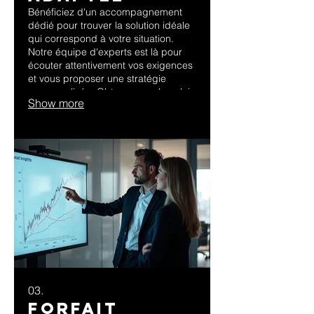
Bénéficiez d'un accompagnement
dédié pour trouver la solution idéale
qui correspond à votre situation.
Notre équipe d'experts est là pour
écouter attentivement vos exigences
et vous proposer une stratégie
personnalisée. Obtenez un plan clair
Show more
et efficace, pensé spécialement pour
vous.
03.
Forfait