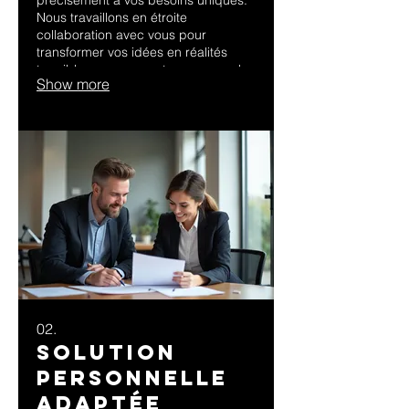
Nous travaillons en étroite
collaboration avec vous pour
transformer vos idées en réalités
tangibles, en assurant une approche
Show more
personnalisée à chaque étape.
Préparez-vous à voir vos visions
prendre forme avec une solution
parfaitement adaptée.
02.
Solution
Personnelle
Adaptée